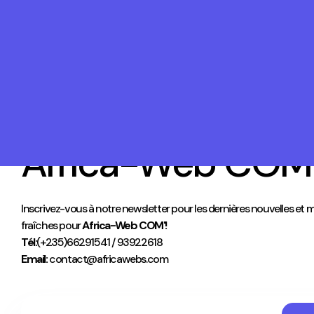
Africa-Web COM
Inscrivez-vous à notre newsletter pour les dernières nouvelles et m
fraîches pour
Africa-Web COM'!
Tél:
(+235)66291541 / 93922618
Email:
contact@africawebs.com