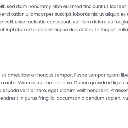
elit, sed diam nonummy nibh euismod tincidunt ut laoree
xerci tation ullamcorper suscipit lobortis nisl ut aliquip
e velit esse molestie consequat, vel illum dolore eu feugiat 
 luptatum zzril delenit augue duis dolore te feugait nulla f
ue sit amet libero rhoncus tempor. Fusce tempor quam li
u a ante. Vivamus rutrum elit odio. Donec gravida id ligula 
 malesuada velit ornare, eget dictum velit hendrerit. Praes
ndrerit in purus fringilla, accumsan bibendum sapien. Nun