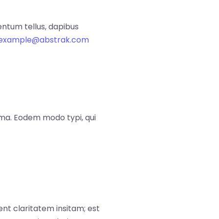
mentum tellus, dapibus
example@abstrak.com
ma. Eodem modo typi, qui
nt claritatem insitam; est