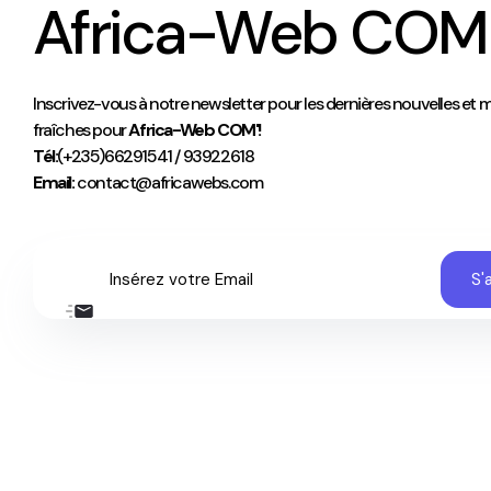
Africa-Web COM
Inscrivez-vous à notre newsletter pour les dernières nouvelles et m
fraîches pour
Africa-Web COM'!
Tél:
(+235)66291541 / 93922618
Email:
contact@africawebs.com