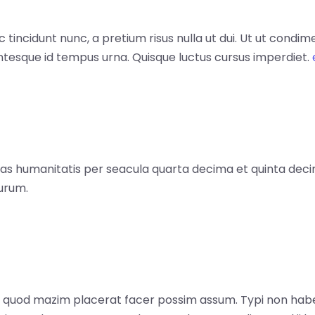
c tincidunt nunc, a pretium risus nulla ut dui. Ut ut condi
lentesque id tempus urna. Quisque luctus cursus imperdiet.
s humanitatis per seacula quarta decima et quinta deci
turum.
id quod mazim placerat facer possim assum. Typi non habe