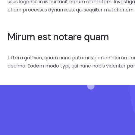
usus legentis in iis qui facit eorum claritatem. Investi
etiam processus dynamicus, qui sequitur mutationem
Mirum est notare quam
Littera gothica, quam nunc putamus parum claram, an
decima. Eodem modo typi, qui nunc nobis videntur paru