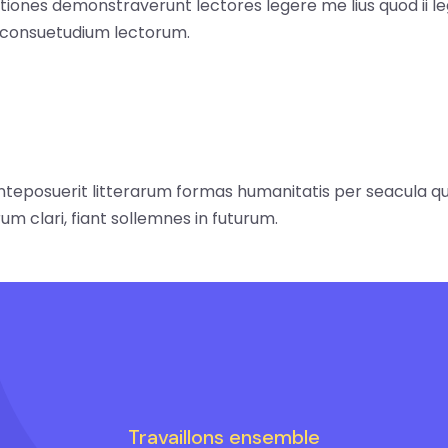
gationes demonstraverunt lectores legere me lius quod ii le
 consuetudium lectorum.
teposuerit litterarum formas humanitatis per seacula q
m clari, fiant sollemnes in futurum.
Travaillons ensemble