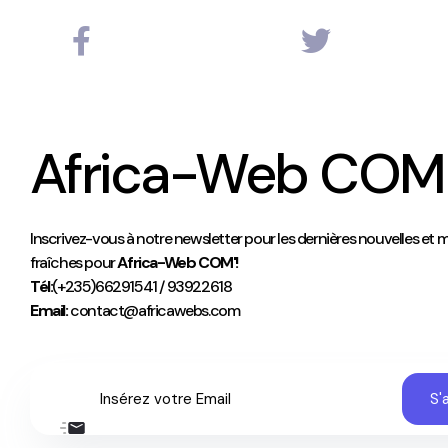
Africa-Web COM
Inscrivez-vous à notre newsletter pour les dernières nouvelles et m
fraîches pour
Africa-Web COM'!
Tél:
(+235)66291541 / 93922618
Email:
contact@africawebs.com