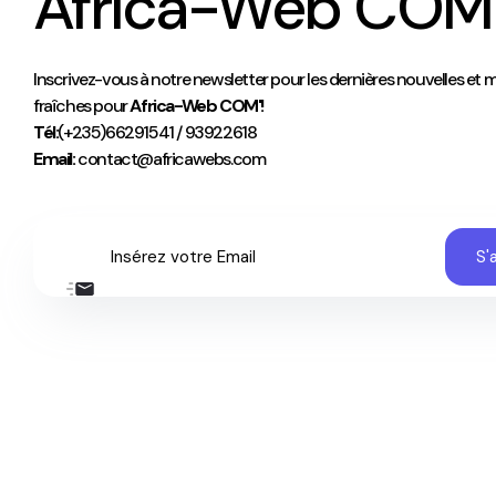
Africa-Web COM
Inscrivez-vous à notre newsletter pour les dernières nouvelles et m
fraîches pour
Africa-Web COM'!
Tél:
(+235)66291541 / 93922618
Email:
contact@africawebs.com