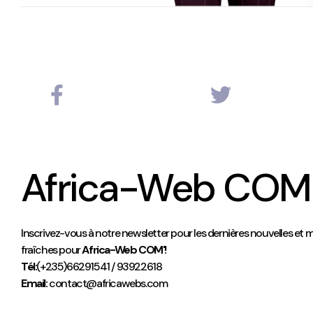
Africa-Web COM
Inscrivez-vous à notre newsletter pour les dernières nouvelles et m
fraîches pour
Africa-Web COM'!
Tél:
(+235)66291541 / 93922618
Email:
contact@africawebs.com