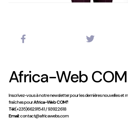
Africa-Web COM
Inscrivez-vous à notre newsletter pour les dernières nouvelles et m
fraîches pour
Africa-Web COM'!
Tél:
(+235)66291541 / 93922618
Email:
contact@africawebs.com