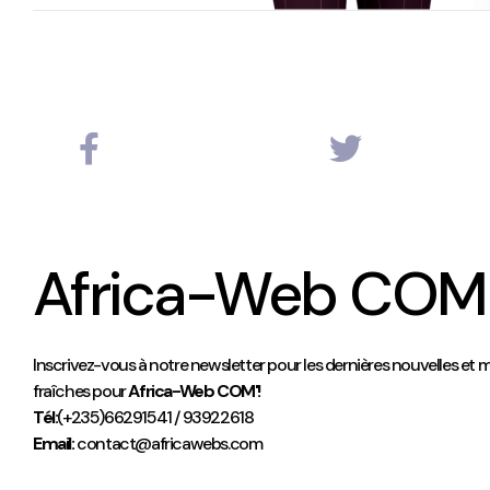
Africa-Web COM
Inscrivez-vous à notre newsletter pour les dernières nouvelles et m
fraîches pour
Africa-Web COM'!
Tél:
(+235)66291541 / 93922618
Email:
contact@africawebs.com